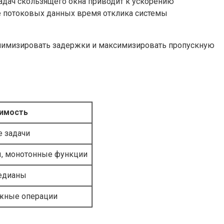
адач скользящего окна приводит к ускорению
е потоковых данных время отклика системы
инимизировать задержки и максимизировать пропускную
имость
 задачи
, монотонные функции
медианы
ожные операции