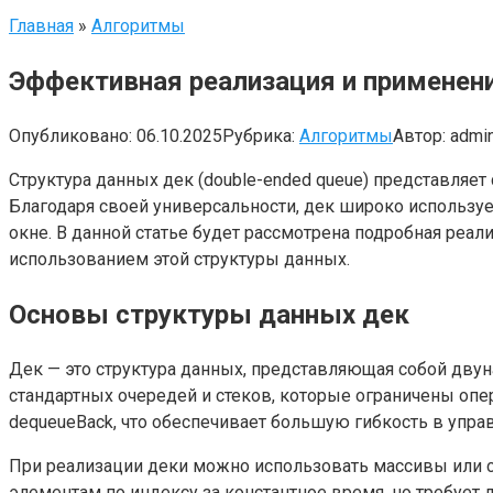
Главная
»
Алгоритмы
Эффективная реализация и применени
Опубликовано:
06.10.2025
Рубрика:
Алгоритмы
Автор:
admi
Структура данных дек (double-ended queue) представляе
Благодаря своей универсальности, дек широко используе
окне. В данной статье будет рассмотрена подробная реа
использованием этой структуры данных.
Основы структуры данных дек
Дек — это структура данных, представляющая собой двунап
стандартных очередей и стеков, которые ограничены опер
dequeueBack, что обеспечивает большую гибкость в упр
При реализации деки можно использовать массивы или с
элементам по индексу за константное время, но требует