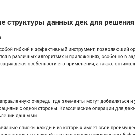
е структуры данных дек для решения
n
т собой гибкий и эффективный инструмент, позволяющий ор
тся в различных алгоритмах и приложениях, особенно в за
лизация деки, особенности его применения, а также оптим
равленную очередь, где элементы могут добавляться и удал
ациями с одной стороны. Классические операции для деки 
авлении данными.
вязные списки, каждый из которых имеет свои преимущест
 дополнительных усилий для управления циклическим буфер