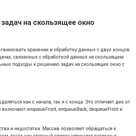
 задач на скользящее окно
ганизовать хранение и обработку данных с двух концов.
дачах, связанных с обработкой данных на скользящем
альные подходы к решению задач на скользящее окно с
яться как с начала, так и с конца. Это отличает дек от
включают enqueueFront, enqueueBack, dequeueFront и
ва и недостатки. Массив позволяет обращаться к
ом, тогда как связный список упрощает вставку и