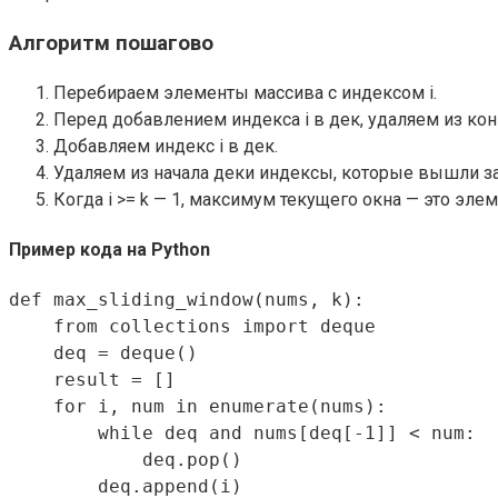
Алгоритм пошагово
Перебираем элементы массива с индексом i.
Перед добавлением индекса i в дек, удаляем из ко
Добавляем индекс i в дек.
Удаляем из начала деки индексы, которые вышли за п
Когда i >= k — 1, максимум текущего окна — это эле
Пример кода на Python
def max_sliding_window(nums, k):

    from collections import deque

    deq = deque()

    result = []

    for i, num in enumerate(nums):

        while deq and nums[deq[-1]] < num:

            deq.pop()

        deq.append(i)
