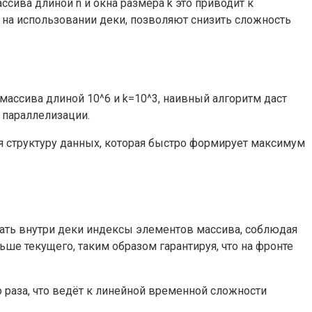
сива длиной n и окна размера k это приводит к
на использовании деки, позволяют снизить сложность
ассива длиной 10^6 и k=10^3, наивный алгоритм даст
 параллелизации.
я структуру данных, которая быстро формирует максимум
ать внутри деки индексы элементов массива, соблюдая
ше текущего, таким образом гарантируя, что на фронте
о раза, что ведёт к линейной временной сложности