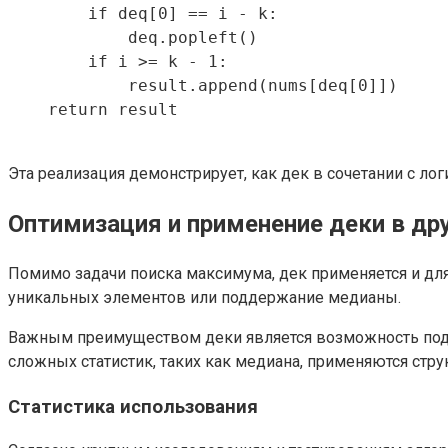
        if deq[0] == i - k:

            deq.popleft()

        if i >= k - 1:

            result.append(nums[deq[0]])

    return result

Эта реализация демонстрирует, как дек в сочетании с л
Оптимизация и применение деки в дру
Помимо задачи поиска максимума, дек применяется и для
уникальных элементов или поддержание медианы.
Важным преимуществом деки является возможность подд
сложных статистик, таких как медиана, применяются ст
Статистика использования