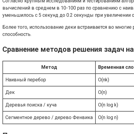
Согласно крупным исследованиям и тестированиям алгор
вычислений в среднем в 10-100 раз по сравнению с на
уменьшилось с 5 секунд до 0.2 секунды при увеличении 
Более того, использование деки встраивается во многи
способность.
Сравнение методов решения задач на
Метод
Временная сл
Наивный перебор
O(nk)
Дек
O(n)
Деревья поиска / куча
O(n log k)
Сегментное дерево / дерево Фенвика
O(n log n)