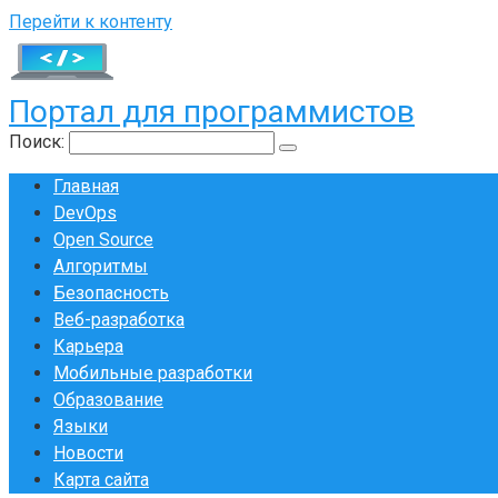
Перейти к контенту
Портал для программистов
Поиск:
Главная
DevOps
Open Source
Алгоритмы
Безопасность
Веб-разработка
Карьера
Мобильные разработки
Образование
Языки
Новости
Карта сайта