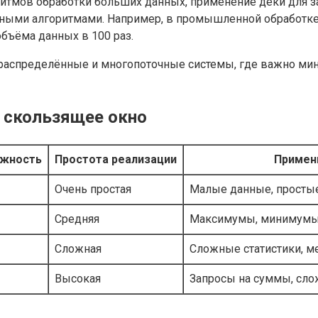
итмов обработки больших данных, применение деки для з
ивными алгоритмами. Например, в промышленной обработк
объёма данных в 100 раз.
е распределённые и многопоточные системы, где важно м
 скользящее окно
ожность
Простота реализации
Примен
Очень простая
Малые данные, простые
Средняя
Максимумы, минимумы
Сложная
Сложные статистики, 
Высокая
Запросы на суммы, сл