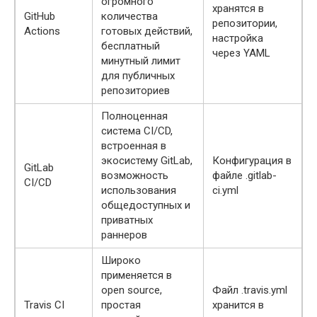
огромного
хранятся в
GitHub
количества
репозитории,
Actions
готовых действий,
настройка
бесплатный
через YAML
минутный лимит
для публичных
репозиториев
Полноценная
система CI/CD,
встроенная в
экосистему GitLab,
Конфигурация в
GitLab
возможность
файле .gitlab-
CI/CD
использования
ci.yml
общедоступных и
приватных
раннеров
Широко
применяется в
open source,
Файл .travis.yml
Travis CI
простая
хранится в