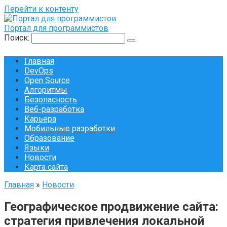
Перейти к контенту
Портал для программистов
Поиск:
Главная
DevOps
Open Source
Алгоритмы
Безопасность
Веб-разработка
Карьера
Мобильные разработки
Образование
Языки
Новости
Карта сайта
Главная
»
Новости
Географическое продвижение сайта:
стратегия привлечения локальной