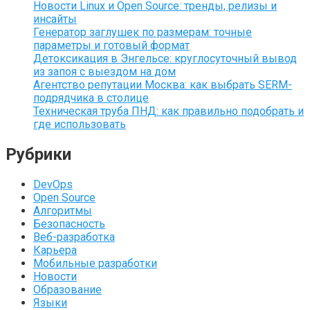
Новости Linux и Open Source: тренды, релизы и
инсайты
Генератор заглушек по размерам: точные
параметры и готовый формат
Детоксикация в Энгельсе: круглосуточный вывод
из запоя с выездом на дом
Агентство репутации Москва: как выбрать SERM-
подрядчика в столице
Техническая труба ПНД: как правильно подобрать и
где использовать
Рубрики
DevOps
Open Source
Алгоритмы
Безопасность
Веб-разработка
Карьера
Мобильные разработки
Новости
Образование
Языки