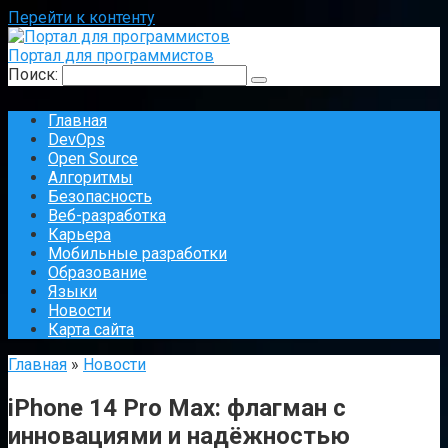
Перейти к контенту
Портал для программистов
Поиск:
Главная
DevOps
Open Source
Алгоритмы
Безопасность
Веб-разработка
Карьера
Мобильные разработки
Образование
Языки
Новости
Карта сайта
Главная
»
Новости
iPhone 14 Pro Max: флагман с
инновациями и надёжностью