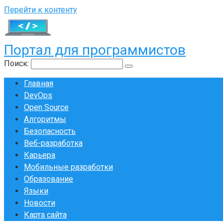
Перейти к контенту
Портал для программистов
Поиск:
Главная
DevOps
Open Source
Алгоритмы
Безопасность
Веб-разработка
Карьера
Мобильные разработки
Образование
Языки
Новости
Карта сайта