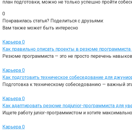
план подготовки, можно не только успешно пройти собес
0
Понравилась статья? Поделиться с друзьями:
Вам также может быть интересно
Карьера
0
Как правильно описать проекты в резюме программиста 
Резюме программиста — это не просто перечень навыков
Карьера
0
Как подготовить техническое собеседование для джунио
Подготовка к техническому собеседованию — важный эт
Карьера
0
Как адаптировать резюме подjunior-программиста для у
Ищете работу junior-программистом и хотите максималь
Карьера
0