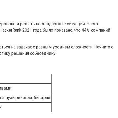
ровано и решать нестандартные ситуации. Часто
HackerRank 2021 года было показано, что 44% компаний
ться на задачах с разным уровнем сложности. Начните с
логику решения собеседнику.
сивами
и: пузырьковая, быстрая
и