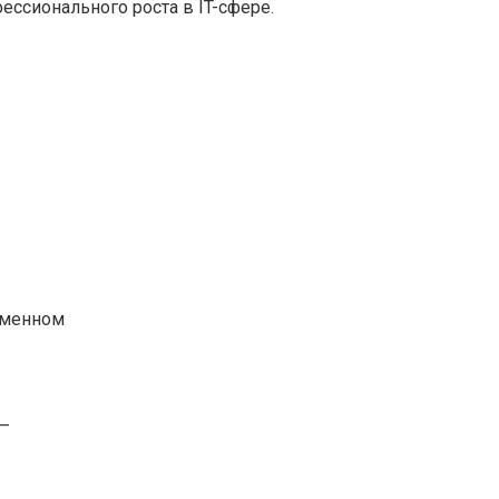
ссионального роста в IT-сфере.
еменном
 —