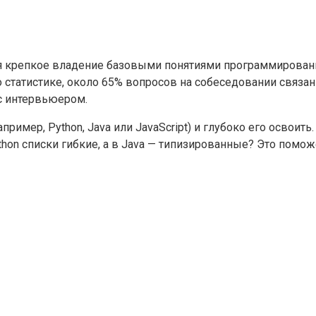
ся крепкое владение базовыми понятиями программировани
статистике, около 65% вопросов на собеседовании связаны
 с интервьюером.
мер, Python, Java или JavaScript) и глубоко его освоить. 
on списки гибкие, а в Java — типизированные? Это поможе