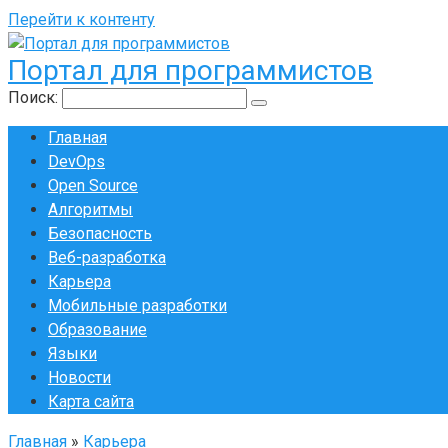
Перейти к контенту
Портал для программистов
Поиск:
Главная
DevOps
Open Source
Алгоритмы
Безопасность
Веб-разработка
Карьера
Мобильные разработки
Образование
Языки
Новости
Карта сайта
Главная
»
Карьера