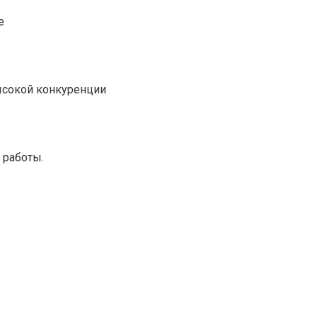
е
ысокой конкуренции
 работы.