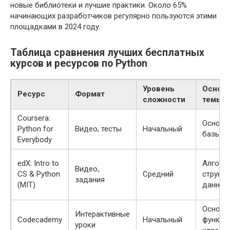
новые библиотеки и лучшие практики. Около 65%
начинающих разработчиков регулярно пользуются этими
площадками в 2024 году.
Таблица сравнения лучших бесплатных
курсов и ресурсов по Python
Уровень
Основ
Ресурс
Формат
сложности
темы
Coursera:
Основы 
Python for
Видео, тесты
Начальный
базы д
Everybody
edX: Intro to
Алгори
Видео,
CS & Python
Средний
структ
задания
(MIT)
данных
Основы
Интерактивные
Codecademy
Начальный
функци
уроки