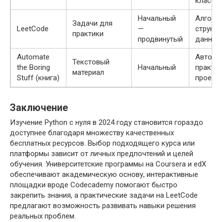
классы
Начальный
Алгори
Задачи для
LeetCode
—
структ
практики
продвинутый
данных
Automate
Автома
Текстовый
the Boring
Начальный
практи
материал
Stuff (книга)
проект
Заключение
Изучение Python с нуля в 2024 году становится гораздо
доступнее благодаря множеству качественных
бесплатных ресурсов. Выбор подходящего курса или
платформы зависит от личных предпочтений и целей
обучения. Университетские программы на Coursera и edX
обеспечивают академическую основу, интерактивные
площадки вроде Codecademy помогают быстро
закрепить знания, а практические задачи на LeetCode
предлагают возможность развивать навыки решения
реальных проблем.