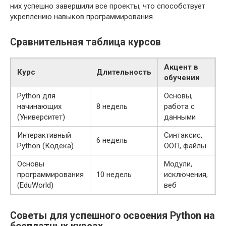
них успешно завершили все проекты, что способствует
укреплению навыков программирования.
Сравнительная таблица курсов
Акцент в
К
Курс
Длительность
обучении
с
Python для
Основы,
начинающих
8 недель
работа с
1
(Университет)
данными
Интерактивный
Синтаксис,
6 недель
2
Python (Кодека)
ООП, файлы
Основы
Модули,
программирования
10 недель
исключения,
3
(EduWorld)
веб
Советы для успешного освоения Python на