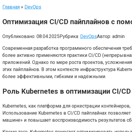
Главная
»
DevOps
Оптимизация CI/CD пайплайнов с по
Опубликовано:
08.04.2025
Рубрика:
DevOps
Автор:
admin
Современная разработка программного обеспечения требу
более активно применяются практики CI/CD (непрерывная
приложений. Однако по мере роста проектов, усложнени
этих пайплайнов. В этом контексте инфраструктура Kub
более эффективными, гибкими и надёжными.
Роль Kubernetes в оптимизации CI/CD
Kubernetes, как платформа для оркестрации контейнеро
Использование Kubernetes в CI/CD пайплайнах позволяет
машине» и повышает воспроизводимость результатов сбо
Кроме того, Kubernetes помогает оптимизировать испол