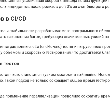
обновления, увеличивая скорость вывода новых функций п
сла инцидентов после релизов до 30% за счёт быстрого ре
в в CI/CD
ва и стабильности разрабатываемого программного обеспе
гать накопления багов, требующих значительных усилий на
теграционные, e2e (end-to-end) тесты и нагрузочные пров
 объемом и скоростью тестирования, что достигается благ
е тестов
естов часто становится «узким местом» в пайплайне. Испо
но. Такой подход не только сокращает общее время тестир
ода применение параллелизации позволило сократить врем