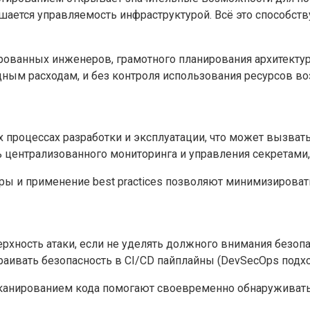
чшается управляемость инфраструктурой. Всё это способс
ованных инженеров, грамотного планирования архитектуры
ным расходам, и без контроля использования ресурсов в
х процессах разработки и эксплуатации, что может вызва
 централизованного мониторинга и управления секретами,
уры и применение best practices позволяют минимизирова
рхность атаки, если не уделять должного внимания безоп
раивать безопасность в CI/CD пайплайны (DevSecOps подхо
сканированием кода помогают своевременно обнаруживат