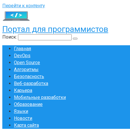
Перейти к контенту
Портал для программистов
Поиск:
Главная
DevOps
Open Source
Алгоритмы
Безопасность
Веб-разработка
Карьера
Мобильные разработки
Образование
Языки
Новости
Карта сайта