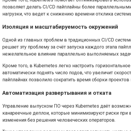
позволяет делать CI/CD пайплайны более параллельными 
нагрузки, что ведет к снижению времени отклика систем
Изоляция и масштабируемость окружений
Одной из главных проблем в традиционных CI/CD систем
решает эту проблему за счёт запуска каждого этапа пай
нежелательное влияние параллельно выполняемых задач 
Кроме того, в Kubernetes легко настроить горизонтальн
автоматически поднять число подов, что увеличит скоро
пайплайнах позволило сократить время сборки проектов 
Автоматизация развертывания и отката
Управление выпуском ПО через Kubernetes даёт возможност
канареечные деплои, которые минимизируют риски при в
изменения без решения человеческих операторов.