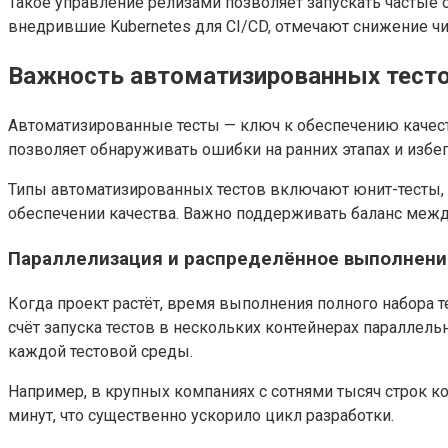
Такое управление релизами позволяет запускать частые 
внедрившие Kubernetes для CI/CD, отмечают снижение чи
Важность автоматизированных тесто
Автоматизированные тесты — ключ к обеспечению качест
позволяет обнаруживать ошибки на ранних этапах и избе
Типы автоматизированных тестов включают юнит-тесты, ин
обеспечении качества. Важно поддерживать баланс между
Параллелизация и распределённое выполнени
Когда проект растёт, время выполнения полного набора т
счёт запуска тестов в нескольких контейнерах параллель
каждой тестовой среды.
Например, в крупных компаниях с сотнями тысяч строк к
минут, что существенно ускорило цикл разработки.