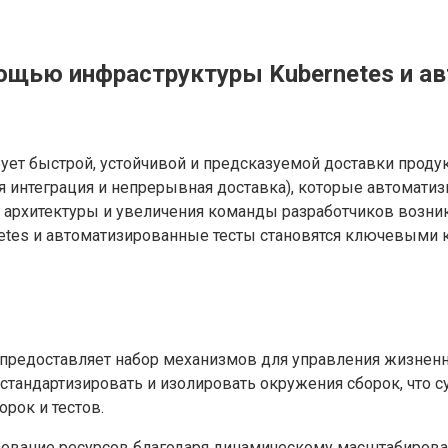
мощью инфраструктуры Kubernetes и а
ет быстрой, устойчивой и предсказуемой доставки продук
 интеграция и непрерывная доставка), которые автоматиз
я архитектуры и увеличения команды разработчиков возн
ernetes и автоматизированные тесты становятся ключевым
в, предоставляет набор механизмов для управления жизне
 стандартизировать и изолировать окружения сборок, что 
рок и тестов.
ьзование ресурсов благодаря динамическому масштабиров