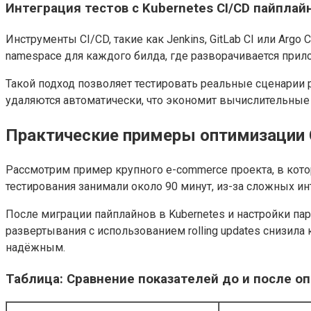
Интеграция тестов с Kubernetes CI/CD пайплай
Инструменты CI/CD, такие как Jenkins, GitLab CI или Argo
namespace для каждого билда, где разворачивается прил
Такой подход позволяет тестировать реальные сценарии 
удаляются автоматически, что экономит вычислительные
Практические примеры оптимизации C
Рассмотрим пример крупного e-commerce проекта, в кото
тестирования занимали около 90 минут, из-за сложных и
После миграции пайплайнов в Kubernetes и настройки па
развертывания с использованием rolling updates снизил
надёжным.
Таблица: Сравнение показателей до и после о