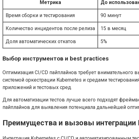
Метрика
До использован
Время сборки и тестирования
90 минут
Количество инцидентов после релиза
15 в месяц
Доля автоматических откатов
5%
Выбор инструментов и best practices
Оптимизация CI/CD пайплайнов требует внимательного в
системой оркестрации Kubernetes и средами тестировани
приложений и тестовых сред.
Для автоматизации тестов лучше всего подходят фреймв
пайплайнов для выявления потенциала дальнейшей опти
Преимущества и вызовы интеграции 
Интеграция Kubernetes с CI/CD и автоматизированным т