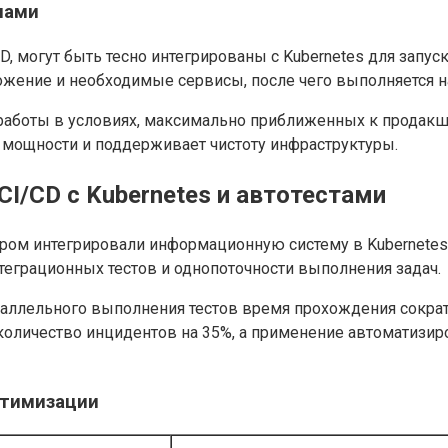
нами
 CD, могут быть тесно интегрированы с Kubernetes для запу
ожение и необходимые сервисы, после чего выполняется на
работы в условиях, максимально приближенных к продакше
 мощности и поддерживает чистоту инфраструктуры.
I/CD с Kubernetes и автотестами
ром интегрировали информационную систему в Kubernetes-
нтеграционных тестов и однопоточности выполнения задач.
раллельного выполнения тестов время прохождения сократи
а количество инцидентов на 35%, а применение автоматизи
птимизации