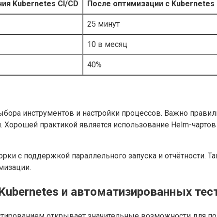
ия Kubernetes CI/CD
После оптимизации с Kubernetes
25 минут
10 в месяц
40%
ыбора инструментов и настройки процессов. Важно прави
я. Хорошей практикой является использование Helm-чарто
орки с поддержкой параллельного запуска и отчётности. 
мизации.
Kubernetes и автоматизированных тес
естированием открывает значительные возможности для п