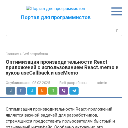
Перейти
к
контенту
Портал для программистов
Поиск:
Главная
»
Веб-разработка
Оптимизация производительности React-
приложений с использованием React.memo и
хуков useCallback и useMemo
Опубликовано:
08.02.2025
Веб-разработка
admin
Оптимизация производительности React-приложений
является важной задачей для разработчиков,
стремящихся предоставить пользователям быстрый и
отзывчивый интерфейс. Особенно актуально это