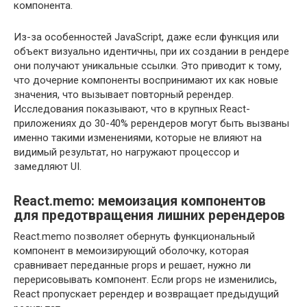
компонента.
Из-за особенностей JavaScript, даже если функция или
объект визуально идентичны, при их создании в рендере
они получают уникальные ссылки. Это приводит к тому,
что дочерние компоненты воспринимают их как новые
значения, что вызывает повторный ререндер.
Исследования показывают, что в крупных React-
приложениях до 30-40% ререндеров могут быть вызваны
именно такими изменениями, которые не влияют на
видимый результат, но нагружают процессор и
замедляют UI.
React.memo: мемоизация компонентов
для предотвращения лишних ререндеров
React.memo позволяет обернуть функциональный
компонент в мемоизирующий оболочку, которая
сравнивает переданные props и решает, нужно ли
перерисовывать компонент. Если props не изменились,
React пропускает ререндер и возвращает предыдущий