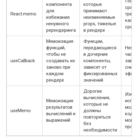
Повер
компонента
которые
сравн
для
принимают
React.memo
требо
избежания
неизменяемые
каст
ненужного
props, тяжелые
сравн
ререндеринга
в рендере
Мемоизация
Функции,
функций,
передающиеся
Непра
чтобы не
в дочерние
часты
useCallback
создавать их
компоненты,
завис
заново при
зависят от
сниж
каждом
фиксированных
эффек
рендере
значений
Дорогие
Избы
вычисления,
Мемоизация
испол
которые не
результатов
может
useMemo
должны
вычислений и
код, 
повторяться
выражений
монит
без
произ
необходимости