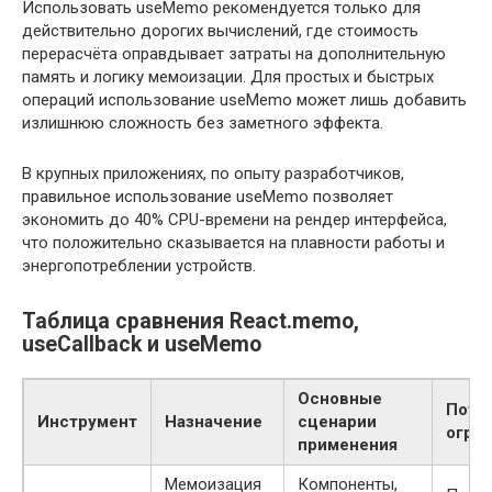
Использовать useMemo рекомендуется только для
действительно дорогих вычислений, где стоимость
перерасчёта оправдывает затраты на дополнительную
память и логику мемоизации. Для простых и быстрых
операций использование useMemo может лишь добавить
излишнюю сложность без заметного эффекта.
В крупных приложениях, по опыту разработчиков,
правильное использование useMemo позволяет
экономить до 40% CPU-времени на рендер интерфейса,
что положительно сказывается на плавности работы и
энергопотреблении устройств.
Таблица сравнения React.memo,
useCallback и useMemo
Основные
Поте
Инструмент
Назначение
сценарии
огра
применения
Мемоизация
Компоненты,