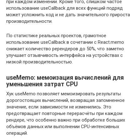
при каждом изменении. Кроме того, слишком частое
использование useCallback для всех функций подряд
может усложнить код и не дать значительного прироста
производительности.
По статистике реальных проектов, грамотное
использование useCallback в сочетании с React.memo
снижает количество ререндеров до 50%, что заметно
улучшает отзывчивость интерфейса на устройствах с
низкой производительностью.
useMemo: мемоизация вычислений для
уменьшения затрат CPU
Хук useMemo позволяет мемоизировать результаты
дорогостоящих вычислений, возвращая запомненное
значение, если зависимости не изменились. Это
предотвращает повторные перерасчёты при каждом
рендере, что особенно важно при обработке больших
объёмов данных или выполнении CPU-интенсивных
операций.