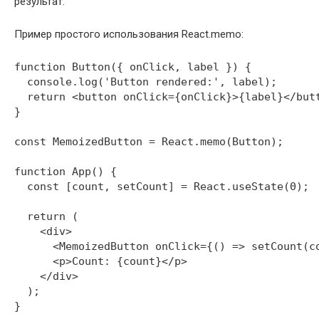
результат.
Пример простого использования React.memo:
function Button({ onClick, label }) {

  console.log('Button rendered:', label);

  return <button onClick={onClick}>{label}</butt
}

const MemoizedButton = React.memo(Button);

function App() {

  const [count, setCount] = React.useState(0);

  return (

    <div>

      <MemoizedButton onClick={() => setCount(co
      <p>Count: {count}</p>

    </div>

  );
