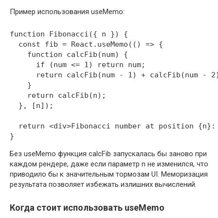
Пример использования useMemo:
function Fibonacci({ n }) {

  const fib = React.useMemo(() => {

    function calcFib(num) {

      if (num <= 1) return num;

      return calcFib(num - 1) + calcFib(num - 2)
    }

    return calcFib(n);

  }, [n]);

  return <div>Fibonacci number at position {n}: 
Без useMemo функция calcFib запускалась бы заново при
каждом рендере, даже если параметр n не изменился, что
приводило бы к значительным тормозам UI. Меморизация
результата позволяет избежать излишних вычислений.
Когда стоит использовать useMemo