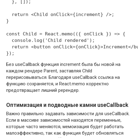
  }, []);

  return <Child onClick={increment} />;

}

const Child = React.memo(({ onClick }) => {

  console.log('Child rendered');

  return <button onClick={onClick}>Increment</bu
Без useCallback функция increment была бы новой на
каждом рендере Parent, заставляя Child
перерисовываться. Благодаря useCallback ссылка на
функцию сохраняется, и React.memo корректно
предотвращает лишний ререндер.
Оптимизация и подводные камни useCallback
Важно правильно задавать зависимости для useCallback.
Если в массиве зависимостей находятся переменные,
которые часто меняются, мемоизация будет работать
малоэффективно, так как функция будет обновляться