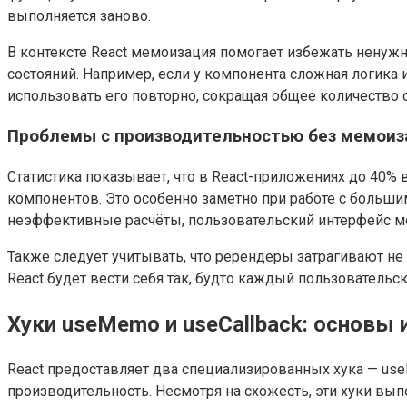
выполняется заново.
В контексте React мемоизация помогает избежать ненуж
состояний. Например, если у компонента сложная логика 
использовать его повторно, сокращая общее количество 
Проблемы с производительностью без мемоиз
Статистика показывает, что в React-приложениях до 40%
компонентов. Это особенно заметно при работе с больш
неэффективные расчёты, пользовательский интерфейс мо
Также следует учитывать, что ререндеры затрагивают не 
React будет вести себя так, будто каждый пользователь
Хуки useMemo и useCallback: основы
React предоставляет два специализированных хука — u
производительность. Несмотря на схожесть, эти хуки вы