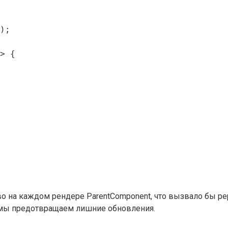
);

> {

во на каждом рендере ParentComponent, что вызвало бы рер
, мы предотвращаем лишние обновления.