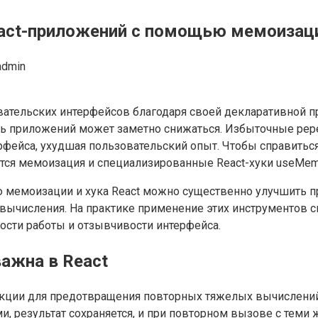
act-приложений с помощью мемоизации
admin
вательских интерфейсов благодаря своей декларативной пр
ть приложений может заметно снижаться. Избыточные ре
фейса, ухудшая пользовательский опыт. Чтобы справиться
ся мемоизация и специализированные React-хуки useMemo 
ью мемоизации и хука React можно существенно улучшить
ычисления. На практике применение этих инструментов сп
рости работы и отзывчивости интерфейса.
важна в React
нкции для предотвращения повторных тяжелых вычислений
 результат сохраняется, и при повторном вызове с теми 