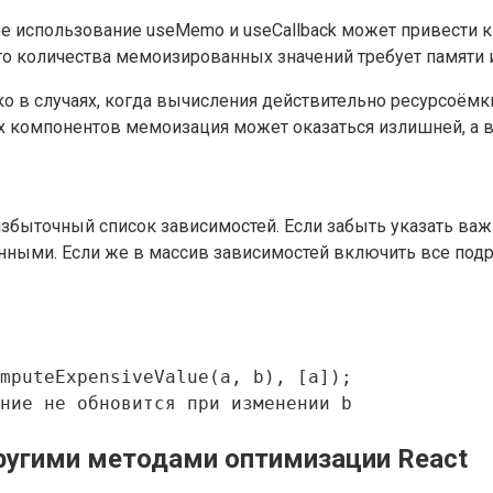
е использование useMemo и useCallback может привести 
 количества мемоизированных значений требует памяти и
в случаях, когда вычисления действительно ресурсоёмки
х компонентов мемоизация может оказаться излишней, а 
избыточный список зависимостей. Если забыть указать ва
анными. Если же в массив зависимостей включить все подр
mputeExpensiveValue(a, b), [a]);

другими методами оптимизации React