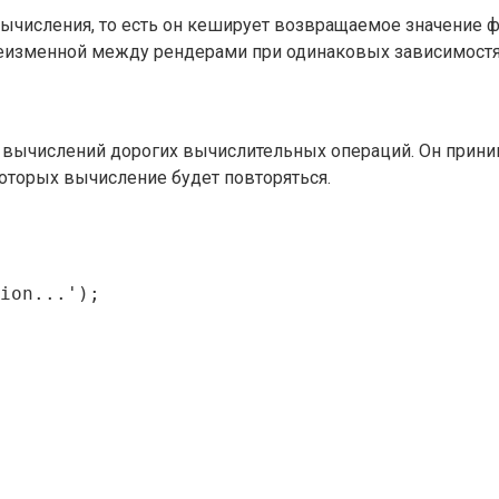
числения, то есть он кеширует возвращаемое значение фу
 неизменной между рендерами при одинаковых зависимостя
ычислений дорогих вычислительных операций. Он принима
оторых вычисление будет повторяться.
ion...');
