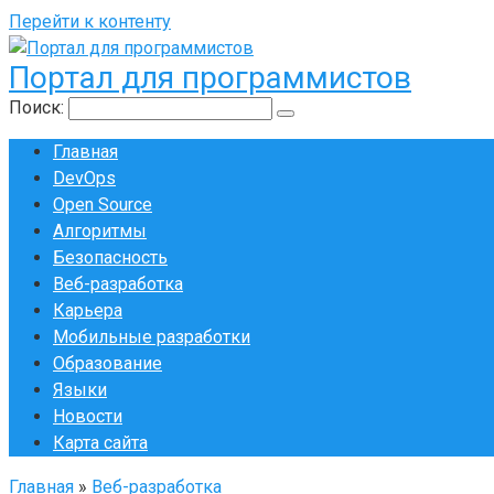
Перейти к контенту
Портал для программистов
Поиск:
Главная
DevOps
Open Source
Алгоритмы
Безопасность
Веб-разработка
Карьера
Мобильные разработки
Образование
Языки
Новости
Карта сайта
Главная
»
Веб-разработка