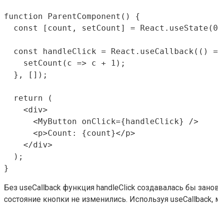
function ParentComponent() {

  const [count, setCount] = React.useState(0
  const handleClick = React.useCallback(() =
    setCount(c => c + 1);

  }, []);

  return (

    <div>

      <MyButton onClick={handleClick} />

      <p>Count: {count}</p>

    </div>

  );

Без useCallback функция handleClick создавалась бы зано
состояние кнопки не изменились. Используя useCallback