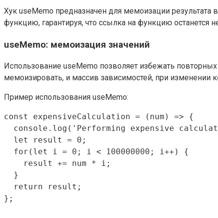
Хук useMemo предназначен для мемоизации результата вы
функцию, гарантируя, что ссылка на функцию останется
useMemo: мемоизация значений
Использование useMemo позволяет избежать повторных в
мемоизировать, и массив зависимостей, при изменении к
Пример использования useMemo:
const expensiveCalculation = (num) => {

  console.log('Performing expensive calculat
  let result = 0;

  for(let i = 0; i < 100000000; i++) {

    result += num * i;

  }

  return result;

};
