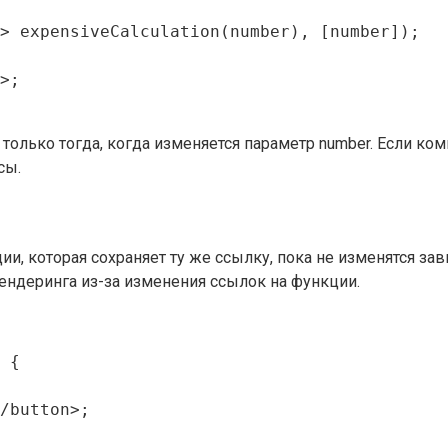
> expensiveCalculation(number), [number]);

>;

 только тогда, когда изменяется параметр number. Если к
сы.
, которая сохраняет ту же ссылку, пока не изменятся за
ендеринга из-за изменения ссылок на функции.
 {

/button>;
