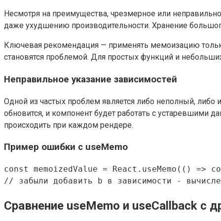
Несмотря на преимущества, чрезмерное или неправильно
даже ухудшению производительности. Хранение большого
Ключевая рекомендация — применять мемоизацию только 
становятся проблемой. Для простых функций и небольши
Неправильное указание зависимостей
Одной из частых проблем является либо неполный, либо 
обновится, и компонент будет работать с устаревшими д
происходить при каждом рендере.
Пример ошибки с useMemo
const memoizedValue = React.useMemo(() => co
Сравнение useMemo и useCallback с 