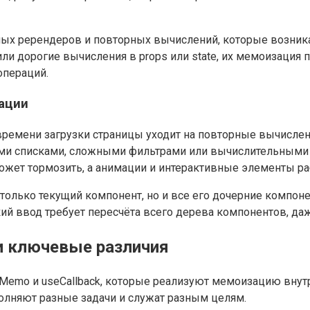
ных ререндеров и повторных вычислений, которые возник
или дорогие вычисления в props или state, их мемоизация
операций.
ации
 времени загрузки страницы уходит на повторные вычислен
ими списками, сложными фильтрами или вычислительными 
жет тормозить, а анимации и интерактивные элементы ра
только текущий компонент, но и все его дочерние компоне
ский ввод требует пересчёта всего дерева компонентов, д
 и ключевые различия
seMemo и useCallback, которые реализуют мемоизацию вн
полняют разные задачи и служат разным целям.