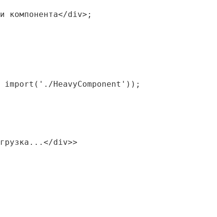
и компонента</div>;

 import('./HeavyComponent'));

грузка...</div>>
