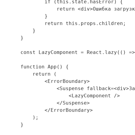
              if (this.state.hasError) {

                  return <div>Ошибка загрузк
              }

              return this.props.children;

          }

      }

      const LazyComponent = React.lazy(() =>
      function App() {

          return (

              <ErrorBoundary>

                  <Suspense fallback=<div>За
                      <LazyComponent />

                  </Suspense>

              </ErrorBoundary>

          );

      }
