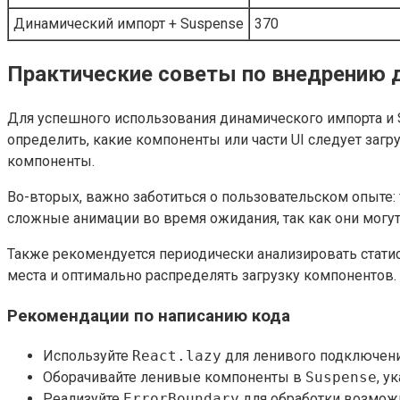
Динамический импорт + Suspense
370
Практические советы по внедрению д
Для успешного использования динамического импорта и 
определить, какие компоненты или части UI следует заг
компоненты.
Во-вторых, важно заботиться о пользовательском опыте
сложные анимации во время ожидания, так как они могу
Также рекомендуется периодически анализировать стати
места и оптимально распределять загрузку компонентов.
Рекомендации по написанию кода
Используйте
React.lazy
для ленивого подключени
Оборачивайте ленивые компоненты в
Suspense
, у
Реализуйте
ErrorBoundary
для обработки возможн