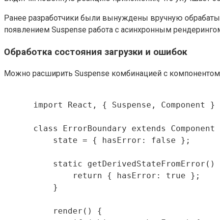
Ранее разработчики были вынуждены вручную обрабатыват
появлением Suspense работа с асинхронным рендерингом 
Обработка состояния загрузки и ошибок
Можно расширить Suspense комбинацией с компоненто
      import React, { Suspense, Component } 
      class ErrorBoundary extends Component 
          state = { hasError: false };

          static getDerivedStateFromError() 
              return { hasError: true };

          }

          render() {
