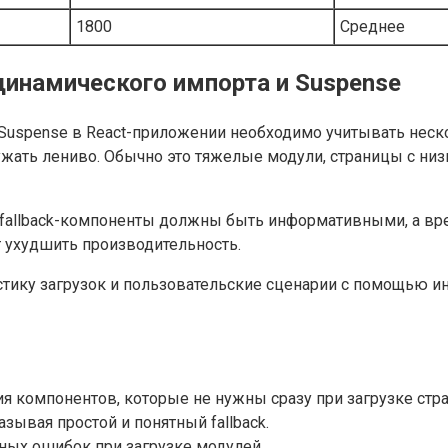
1800
Среднее
инамического импорта и Suspense
Suspense в React-приложении необходимо учитывать неско
ружать лениво. Обычно это тяжелые модули, страницы с н
: fallback-компоненты должны быть информативными, а вр
т ухудшить производительность.
стику загрузок и пользовательские сценарии с помощью и
я компонентов, которые не нужны сразу при загрузке стр
казывая простой и понятный fallback.
ых ошибок при загрузке модулей.