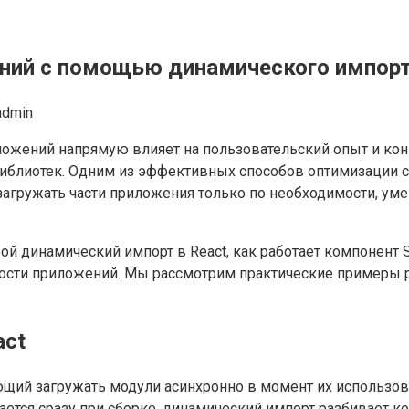
ний с помощью динамического импорт
admin
ожений напрямую влияет на пользовательский опыт и конв
библиотек. Одним из эффективных способов оптимизации с
т загружать части приложения только по необходимости, у
бой динамический импорт в React, как работает компонент
сти приложений. Мы рассмотрим практические примеры ре
act
яющий загружать модули асинхронно в момент их использов
чается сразу при сборке, динамический импорт разбивает к