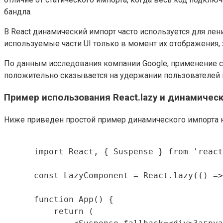
бандла.
В React динамический импорт часто используется для л
используемые части UI только в момент их отображения
По данным исследования компании Google, применение cod
положительно сказывается на удержании пользователей и
Пример использования React.lazy и динамичес
Ниже приведен простой пример динамического импорта к
      import React, { Suspense } from 'react
      const LazyComponent = React.lazy(() =>
      function App() {

          return (
