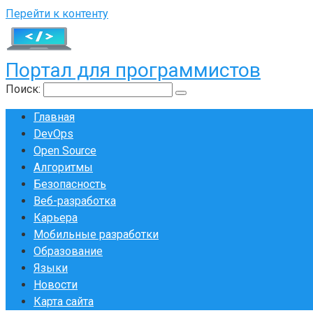
Перейти к контенту
Портал для программистов
Поиск:
Главная
DevOps
Open Source
Алгоритмы
Безопасность
Веб-разработка
Карьера
Мобильные разработки
Образование
Языки
Новости
Карта сайта