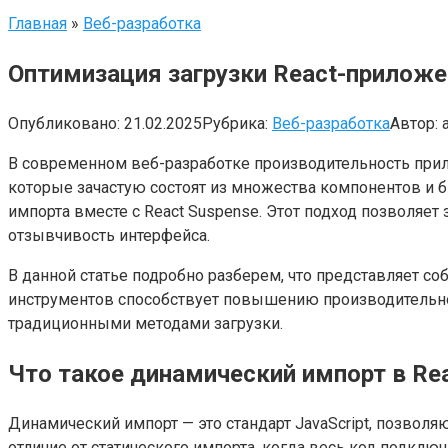
Главная
»
Веб-разработка
Оптимизация загрузки React-приложе
Опубликовано:
21.02.2025
Рубрика:
Веб-разработка
Автор:
В современном веб-разработке производительность прил
которые зачастую состоят из множества компонентов и 
импорта вместе с React Suspense. Этот подход позволяе
отзывчивость интерфейса.
В данной статье подробно разберем, что представляет со
инструментов способствует повышению производительно
традиционными методами загрузки.
Что такое динамический импорт в Re
Динамический импорт — это стандарт JavaScript, позвол
отличие от статического импорта, когда весь код подклю