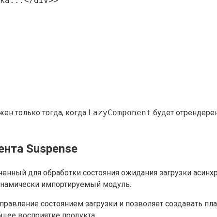
ка...</div>>

жен только тогда, когда
LazyComponent
будет отрендерен,
ента Suspense
ченный для обработки состояния ожидания загрузки асинх
 динамически импортируемый модуль.
управление состоянием загрузки и позволяет создавать п
щее восприятие продукта.