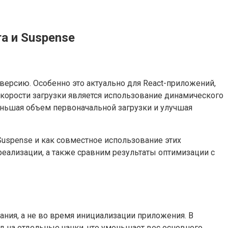
а и Suspense
ерсию. Особенно это актуально для React-приложений,
корости загрузки является использование динамического
меньшая объем первоначальной загрузки и улучшая
 Suspense и как совместное использование этих
ализации, а также сравним результаты оптимизации с
ания, а не во время инициализации приложения. В
од на отдельные чанки, что уменьшает вес основного