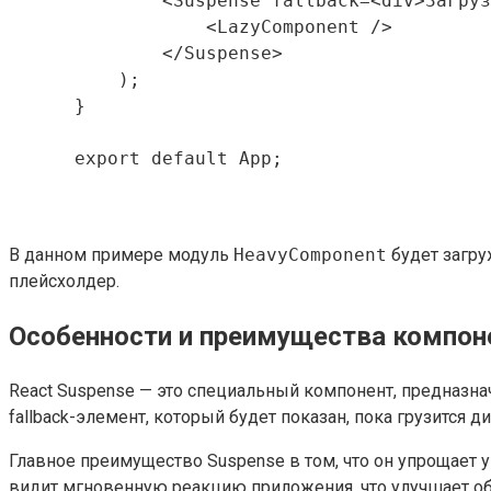
              <Suspense fallback=<div>Загруз
                  <LazyComponent />

              </Suspense>

          );

      }

      export default App;

В данном примере модуль
HeavyComponent
будет загру
плейсхолдер.
Особенности и преимущества компон
React Suspense — это специальный компонент, предназна
fallback-элемент, который будет показан, пока грузится
Главное преимущество Suspense в том, что он упрощает 
видит мгновенную реакцию приложения, что улучшает об