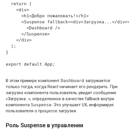
  return (

    <div>

      <h1>Добро пожаловать!</h1>

      <Suspense fallback=<div>Загрузка...</div>>
        <Dashboard />

      </Suspense>

    </div>

  );

}

В этом примере компонент
Dashboard
загружается
только тогда, когда React начинает его рендерить. При
загрузке компонента пользователь увидит сообщение
«Загрузка…», определенное в качестве fallback внутри
компонента
Suspense
. Это улучшает UX, информируя
пользователя о процессе загрузки.
Роль Suspense в управлении