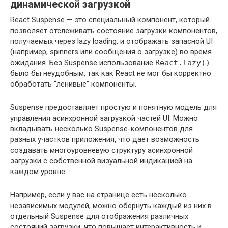
динамической загрузкой
React Suspense — это специальный компонент, который
позволяет отслеживать состояние загрузки компонентов,
получаемых через lazy loading, и отображать запасной UI
(например, spinners или сообщения о загрузке) во время
ожидания. Без Suspense использование
React.lazy()
было бы неудобным, так как React не мог бы корректно
обработать “ленивые” компоненты.
Suspense предоставляет простую и понятную модель для
управления асинхронной загрузкой частей UI. Можно
вкладывать несколько Suspense-компонентов для
разных участков приложения, что дает возможность
создавать многоуровневую структуру асинхронной
загрузки с собственной визуальной индикацией на
каждом уровне.
Например, если у вас на странице есть несколько
независимых модулей, можно обернуть каждый из них в
отдельный Suspense для отображения различных
состояний загрузки, что повышает интерактивность и