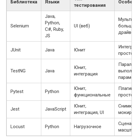
Библиотека
Языки
Особенн
тестирования
Java,
Мультибр
Python,
Selenium
UI (веб)
большая
C#, Ruby,
драйвер
JS
Интеграци
JUnit
Java
Юнит
простота
Паралле
Юнит,
TestNG
Java
выполнен
интеграция
парамет
Юнит,
Плагины,
Pytest
Python
функциональные
простота
Юнит,
Снимки,
Jest
JavaScript
интеграция, UI
мокиров
Сценарии
Locust
Python
Нагрузочное
масштаб