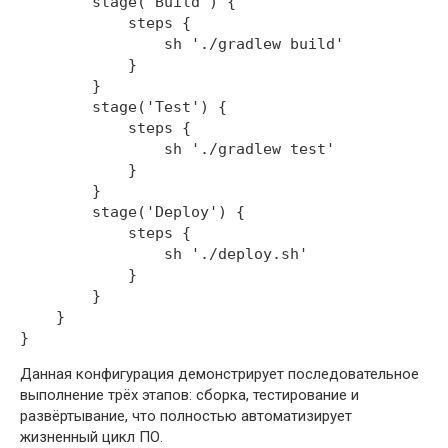
        stage('Build') {

            steps {

                sh './gradlew build'

            }

        }

        stage('Test') {

            steps {

                sh './gradlew test'

            }

        }

        stage('Deploy') {

            steps {

                sh './deploy.sh'

            }

        }

    }

Данная конфигурация демонстрирует последовательное
выполнение трёх этапов: сборка, тестирование и
развёртывание, что полностью автоматизирует
жизненный цикл ПО.