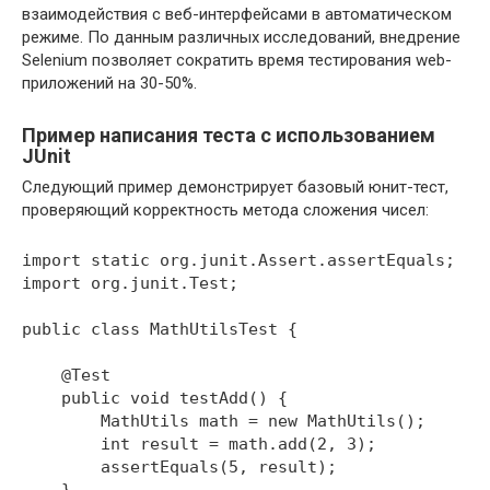
взаимодействия с веб-интерфейсами в автоматическом
режиме. По данным различных исследований, внедрение
Selenium позволяет сократить время тестирования web-
приложений на 30-50%.
Пример написания теста с использованием
JUnit
Следующий пример демонстрирует базовый юнит-тест,
проверяющий корректность метода сложения чисел:
import static org.junit.Assert.assertEquals;

import org.junit.Test;

public class MathUtilsTest {

    @Test

    public void testAdd() {

        MathUtils math = new MathUtils();

        int result = math.add(2, 3);

        assertEquals(5, result);
