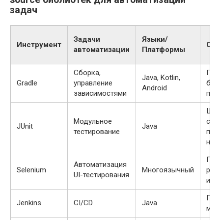
задач
Задачи
Языки/
Инструмент
Осо
автоматизации
Платформы
Сборка,
Гиб
Java, Kotlin,
Gradle
управление
быс
Android
зависимостями
пар
Шир
Модульное
соо
JUnit
Java
тестирование
про
нас
Под
Автоматизация
Selenium
Многоязычный
раз
UI-тестирования
и п
Пла
Jenkins
CI/CD
Java
мас