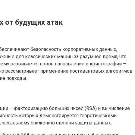
 от будущих атак
беспечивают безопасность корпоративных данных,
ожные для классических машин за разумное время, что
блему развивается новое направление в криптографии —
бно рассматривает применение постквантовых алгоритмов
ие подходы.
ации — факторизацию больших чисел (RSA) и вычисление
тивность которых демонстрируется теоретическими
колоссальному снижению степени защиты данных.
-битный RSA за часы или даже минуты. В настоящее