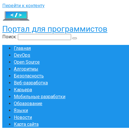
Перейти к контенту
Портал для программистов
Поиск:
Главная
DevOps
Open Source
Алгоритмы
Безопасность
Веб-разработка
Карьера
Мобильные разработки
Образование
Языки
Новости
Карта сайта