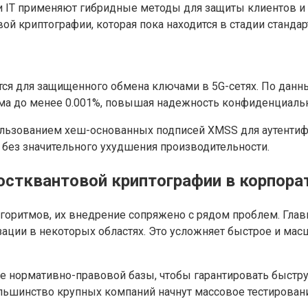
 и IT применяют гибридные методы для защиты клиентов и
й криптографии, которая пока находится в стадии стандар
ся для защищенного обмена ключами в 5G-сетях. По данны
лома до менее 0.001%, повышая надежность конфиденциал
ользованием хеш-основанных подписей XMSS для аутентиф
ез значительного ухудшения производительности.
стквантовой криптографии в корпора
оритмов, их внедрение сопряжено с рядом проблем. Глав
зации в некоторых областях. Это усложняет быстрое и ма
ние нормативно-правовой базы, чтобы гарантировать быст
большинство крупных компаний начнут массовое тестирован