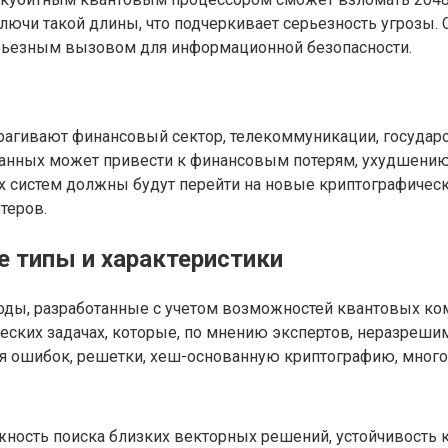
чи такой длины, что подчеркивает серьезность угрозы. С
рьезным вызовом для информационной безопасности.
агивают финансовый сектор, телекоммуникации, государст
данных может привести к финансовым потерям, ухудшению
ных систем должны будут перейти на новые криптографиче
теров.
 типы и характеристики
оды, разработанные с учетом возможностей квантовых ко
ческих задачах, которые, по мнению экспертов, неразреш
я ошибок, решетки, хеш-основанную криптографию, много
жность поиска близких векторных решений, устойчивость 