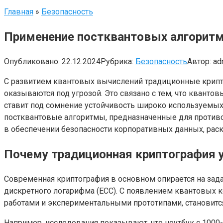
Главная
»
Безопасность
Применение постквантовых алгоритм
Опубликовано:
22.12.2024
Рубрика:
Безопасность
Автор:
ad
С развитием квантовых вычислений традиционные крипт
оказываются под угрозой. Это связано с тем, что кван
ставит под сомнение устойчивость широко используемых 
постквантовые алгоритмы, предназначенные для противо
в обеспечении безопасности корпоративных данных, рас
Почему традиционная криптография 
Современная криптография в основном опирается на зад
дискретного логарифма (ECC). С появлением квантовых 
работами и экспериментальными прототипами, становитс
Например, исследования показывают, что ноутбук с 100