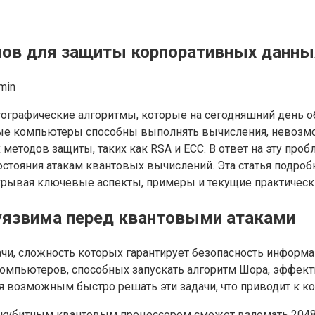
ов для защиты корпоративных данных
min
ографические алгоритмы, которые на сегодняшний день о
товые компьютеры способны выполнять вычисления, невозм
методов защиты, таких как RSA и ECC. В ответ на эту про
стояния атакам квантовых вычислений. Эта статья подро
крывая ключевые аспекты, примеры и текущие практическ
уязвима перед квантовыми атаками
ачи, сложность которых гарантирует безопасность информ
компьютеров, способных запускать алгоритм Шора, эффек
я возможным быстро решать эти задачи, что приводит к 
0-кубитным квантовым процессором сможет взломать 2048