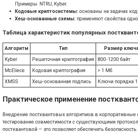
Примеры: NTRU, Kyber.
Кодовые криптосистемы:
основаны на задачах код
Хеш-основанные схемы:
применяют свойства одно
Таблица характеристик популярных постквант
Алгоритм
Тип
Размер ключ
Kyber
Решеточная криптография
800-1200 байт
McEliece
Кодовая криптография
> 1 Мб
XMSS
Хеш-основанная подпись
Ключи порядка 1
Практическое применение постквант
Внедрение постквантовых алгоритмов в корпоративные 
тестирование совместимости с существующими протокола
постквантовой — это позволяет обеспечить безопасность к