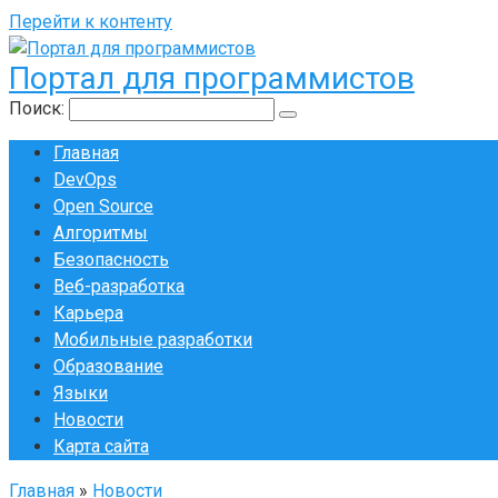
Перейти к контенту
Портал для программистов
Поиск:
Главная
DevOps
Open Source
Алгоритмы
Безопасность
Веб-разработка
Карьера
Мобильные разработки
Образование
Языки
Новости
Карта сайта
Главная
»
Новости