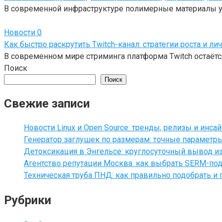
В современной инфраструктуре полимерные материалы у
Новости
0
Как быстро раскрутить Twitch-канал: стратегии роста и ли
В современном мире стриминга платформа Twitch остаётся
Поиск
Поиск
Свежие записи
Новости Linux и Open Source: тренды, релизы и инса
Генератор заглушек по размерам: точные параметр
Детоксикация в Энгельсе: круглосуточный вывод из
Агентство репутации Москва: как выбрать SERM-под
Техническая труба ПНД: как правильно подобрать и 
Рубрики