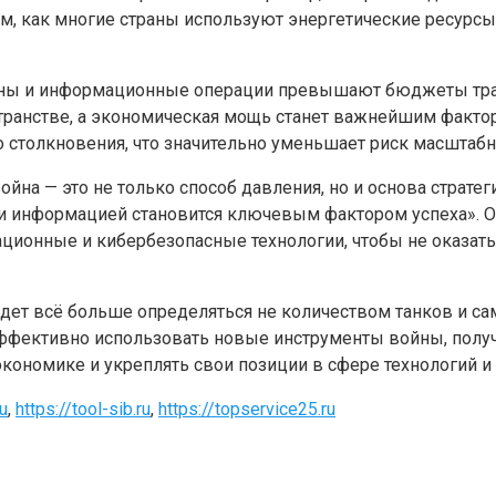
м, как многие страны используют энергетические ресурс
ойны и информационные операции превышают бюджеты трад
транстве, а экономическая мощь станет важнейшим факто
о столкновения, что значительно уменьшает риск масштаб
йна — это не только способ давления, но и основа страте
и информацией становится ключевым фактором успеха». Он
ционные и кибербезопасные технологии, чтобы не оказать
удет всё больше определяться не количеством танков и с
ффективно использовать новые инструменты войны, полу
кономике и укреплять свои позиции в сфере технологий и
u
,
https://tool-sib.ru
,
https://topservice25.ru