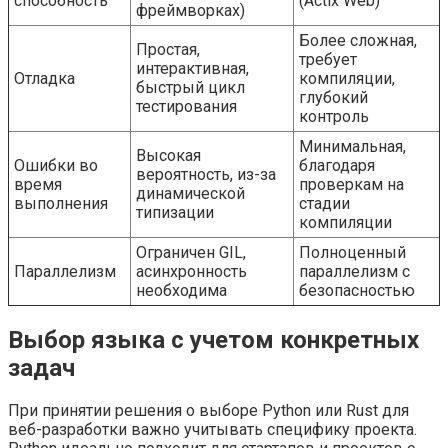
способность
(Actix Web)
фреймворках)
Более сложная,
Простая,
требует
интерактивная,
Отладка
компиляции,
быстрый цикл
глубокий
тестирования
контроль
Минимальная,
Высокая
Ошибки во
благодаря
вероятность, из-за
время
проверкам на
динамической
выполнения
стадии
типизации
компиляции
Ограничен GIL,
Полноценный
Параллелизм
асинхронность
параллелизм с
необходима
безопасностью
Выбор языка с учетом конкретных
задач
При принятии решения о выборе Python или Rust для
веб-разработки важно учитывать специфику проекта.