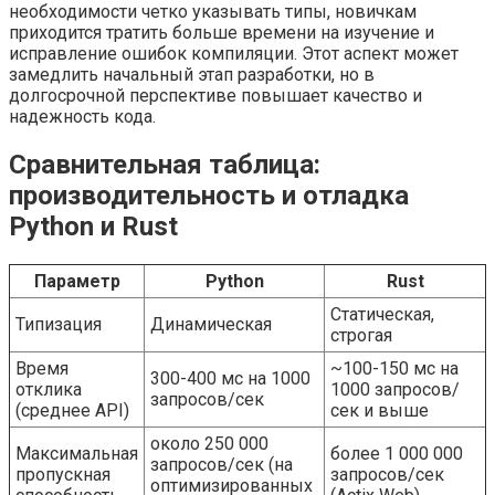
необходимости четко указывать типы, новичкам
приходится тратить больше времени на изучение и
исправление ошибок компиляции. Этот аспект может
замедлить начальный этап разработки, но в
долгосрочной перспективе повышает качество и
надежность кода.
Сравнительная таблица:
производительность и отладка
Python и Rust
Параметр
Python
Rust
Статическая,
Типизация
Динамическая
строгая
Время
~100-150 мс на
300-400 мс на 1000
отклика
1000 запросов/
запросов/сек
(среднее API)
сек и выше
около 250 000
Максимальная
более 1 000 000
запросов/сек (на
пропускная
запросов/сек
оптимизированных