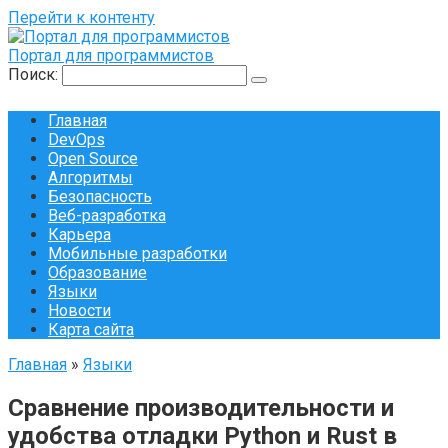
Перейти к контенту
Портал для программистов
Поиск:
Главная
DevOps
Open Source
Алгоритмы
Безопасность
Веб-разработка
Карьера
Мобильные разработки
Образование
Языки
Новости
Карта сайта
Главная
»
Языки
Сравнение производительности и
удобства отладки Python и Rust в