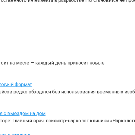
кусственного интеллекта в разработке ПО становится не 
тоит на месте — каждый день приносит новые
отовый формат
ейсов редко обходятся без использования временных изоб
оя с выездом на дом
торе: Главный врач, психиатр-нарколог клиники «Нарколо