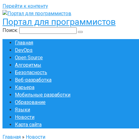
Перейти к контенту
Портал для программистов
Поиск:
Главная
DevOps
Open Source
Алгоритмы
Безопасность
Веб-разработка
Карьера
Мобильные разработки
Образование
Языки
Новости
Карта сайта
Главная
»
Новости