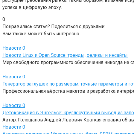
растущие требования рынка. Таким образом, влияние ис
успеха в цифровую эпоху.
0
Понравилась статья? Поделиться с друзьями:
Вам также может быть интересно
Новости
0
Новости Linux и Open Source: тренды, релизы и инсайты
Мир свободного программного обеспечения никогда не с
Новости
0
Генератор заглушек по размерам: точные параметры и г
Профессиональная вёрстка макетов и разработка интерф
Новости
0
Детоксикация в Энгельсе: круглосуточный вывод из зап
Автор: Голощапов Андрей Львович Краткая справка об ав
Новости
0