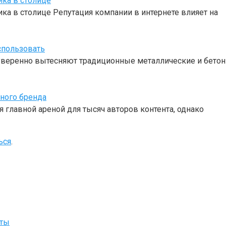
ика в столице
ка в столице Репутация компании в интернете влияет на
спользовать
веренно вытесняют традиционные металлические и бетон
чного бренда
 главной ареной для тысяч авторов контента, однако
ься
.
йты