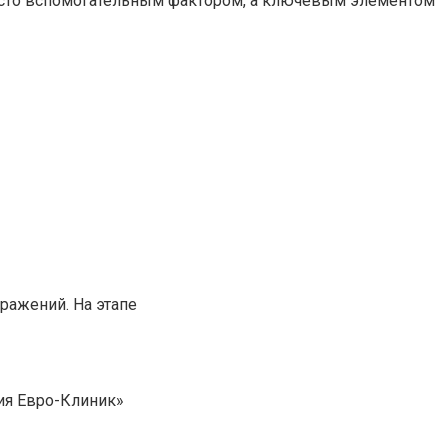
просто вспомогательным фактором, а ключевым элементом
ражений. На этапе
гия Евро-Клиник»