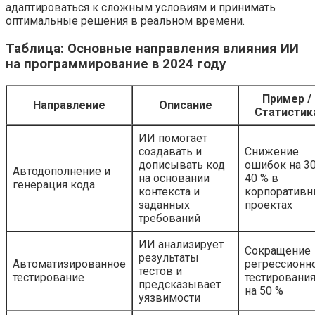
адаптироваться к сложным условиям и принимать
оптимальные решения в реальном времени.
Таблица: Основные направления влияния ИИ
на программирование в 2024 году
Пример /
Направление
Описание
Статистик
ИИ помогает
создавать и
Снижение
дописывать код
ошибок на 30
Автодополнение и
на основании
40 % в
генерация кода
контекста и
корпоративн
заданных
проектах
требований
ИИ анализирует
Сокращение
результаты
Автоматизированное
регрессионн
тестов и
тестирование
тестировани
предсказывает
на 50 %
уязвимости