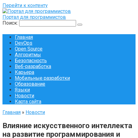
Перейти к контенту
Портал для программистов
Поиск:
Главная
DevOps
Open Source
Алгоритмы
Безопасность
Веб-разработка
Карьера
Мобильные разработки
Образование
Языки
Новости
Карта сайта
Главная
»
Новости
Влияние искусственного интеллекта
на развитие программирования и