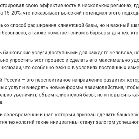
стрировал свою эффективность в нескольких регионах, где
а 15-20%, что показывает высокий потенциал этого подход
олько способ расширения клиентской базы, но и важный ш
безопасно, а также помогает снизить барьеры для тех, кто
ть банковские услуги доступными для каждого человека, н
ьно упростить этот процесс и сделать его максимально уд
клюзии, что особенно важно в условиях постоянных изме
 России — это перспективное направление развития, котор
мых услуг и внедрять новые формы взаимодействия, чтоб
лько увеличить объем клиентской базы, но и повысить кач
а.
 и своевременный шаг, который призван сделать банковск
ития технологий такие инициативы станут залогом успешно