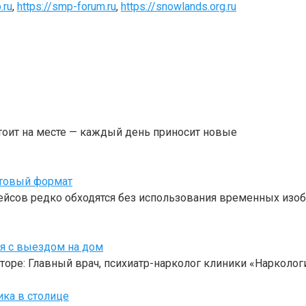
.ru
,
https://smp-forum.ru
,
https://snowlands.org.ru
тоит на месте — каждый день приносит новые
отовый формат
ейсов редко обходятся без использования временных изоб
оя с выездом на дом
торе: Главный врач, психиатр-нарколог клиники «Нарколо
ика в столице