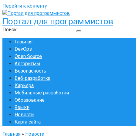
Перейти к контенту
Портал для программистов
Поиск:
Главная
DevOps
Open Source
Алгоритмы
Безопасность
Веб-разработка
Карьера
Мобильные разработки
Образование
Языки
Новости
Карта сайта
Главная
»
Новости