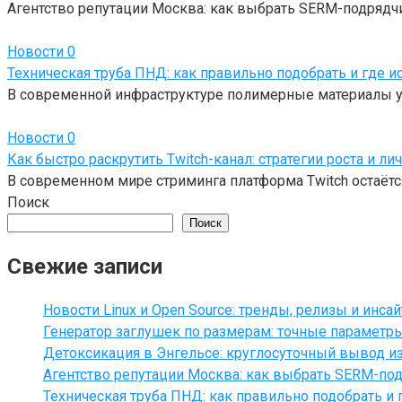
Агентство репутации Москва: как выбрать SERM-подрядчи
Новости
0
Техническая труба ПНД: как правильно подобрать и где и
В современной инфраструктуре полимерные материалы у
Новости
0
Как быстро раскрутить Twitch-канал: стратегии роста и ли
В современном мире стриминга платформа Twitch остаётся
Поиск
Поиск
Свежие записи
Новости Linux и Open Source: тренды, релизы и инса
Генератор заглушек по размерам: точные параметр
Детоксикация в Энгельсе: круглосуточный вывод из
Агентство репутации Москва: как выбрать SERM-под
Техническая труба ПНД: как правильно подобрать и 