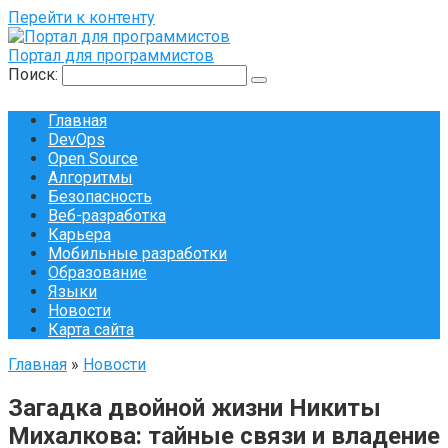
Перейти к контенту
Портал для программистов
Поиск:
Главная
DevOps
Open Source
Алгоритмы
Безопасность
Веб-разработка
Карьера
Мобильные разработки
Образование
Языки
Новости
Карта сайта
Главная
»
Новости
Загадка двойной жизни Никиты
Михалкова: тайные связи и владение