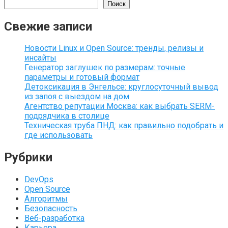
Поиск
Свежие записи
Новости Linux и Open Source: тренды, релизы и
инсайты
Генератор заглушек по размерам: точные
параметры и готовый формат
Детоксикация в Энгельсе: круглосуточный вывод
из запоя с выездом на дом
Агентство репутации Москва: как выбрать SERM-
подрядчика в столице
Техническая труба ПНД: как правильно подобрать и
где использовать
Рубрики
DevOps
Open Source
Алгоритмы
Безопасность
Веб-разработка
Карьера