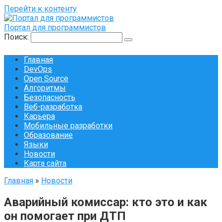
Перейти к контенту
Портал для программистов
Поиск:
Главная
DevOps
Open Source
Алгоритмы
Безопасность
Веб-разработка
Карьера
Мобильные разработки
Образование
Языки
Новости
Карта сайта
Главная
»
Новости
Аварийный комиссар: кто это и как
он помогает при ДТП