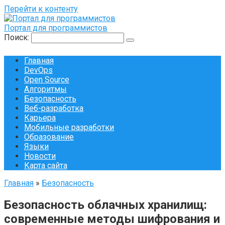
Перейти к контенту
Портал для программистов
Поиск:
Главная
DevOps
Open Source
Алгоритмы
Безопасность
Веб-разработка
Карьера
Мобильные разработки
Образование
Языки
Новости
Карта сайта
Главная
»
Безопасность
Безопасность облачных хранилищ:
современные методы шифрования и