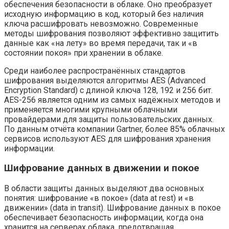
обеспечения безопасности в облаке. Оно преобразует
исходную информацию в код, который без наличия
ключа расшифровать невозможно. Современные
методы шифрования позволяют эффективно защитить
данные как «на лету» во время передачи, так и «в
состоянии покоя» при хранении в облаке.
Среди наиболее распространённых стандартов
шифрования выделяются алгоритмы AES (Advanced
Encryption Standard) с длиной ключа 128, 192 и 256 бит.
AES-256 является одним из самых надёжных методов и
применяется многими крупными облачными
провайдерами для защиты пользовательских данных.
По данным отчёта компании Gartner, более 85% облачных
сервисов используют AES для шифрования хранения
информации.
Шифрование данных в движении и покое
В области защиты данных выделяют два основных
понятия: шифрование «в покое» (data at rest) и «в
движении» (data in transit). Шифрование данных в покое
обеспечивает безопасность информации, когда она
хранится на серверах облака, предотвращая