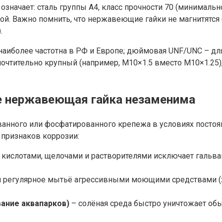
означает: сталь группы A4, класс прочности 70 (минимал
кой. Важно помнить, что нержавеющие гайки не магнитятся
.
 наиболее частотна в РФ и Европе; дюймовая UNF/UNC – дл
очтительно крупный (например, M10×1.5 вместо M10×1.25
де нержавеющая гайка незаменима
ванного или фосфатированного крепежа в условиях постоя
признаков коррозии:
с кислотами, щелочами и растворителями исключает гальв
 и регулярное мытьё агрессивными моющими средствами 
вание аквапарков)
– солёная среда быстро уничтожает обы