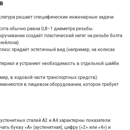
в
клатура решает специфические инженерные задачи:
ота обычно равна 0,8–1 диаметра резьбы.
кручивании создаёт пластический натяг на резьбе болта.
нейлона).
плюс придаёт эстетичный вид (например, на колесах
ериал и устраняет необходимость в отдельной шайбе.
ер, в ходовой части транспортных средств).
рименяются в пищевом оборудовании, которое требует
стенитных сталей A2 и A4 характерны показатели:
ь букву «A» (аустенитная), цифру («2» или «4») и