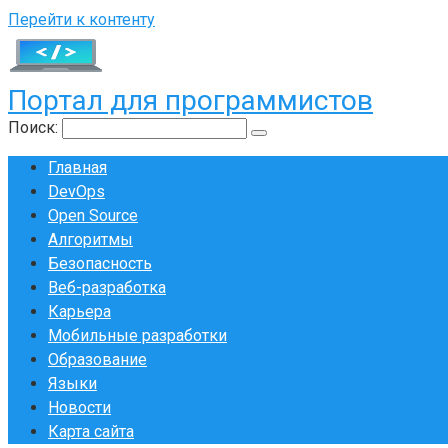
Перейти к контенту
Портал для программистов
Поиск:
Главная
DevOps
Open Source
Алгоритмы
Безопасность
Веб-разработка
Карьера
Мобильные разработки
Образование
Языки
Новости
Карта сайта