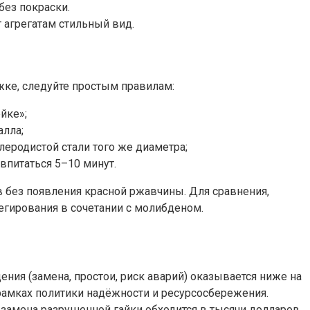
без покраски.
 агрегатам стильный вид.
ке, следуйте простым правилам:
йке»;
алла;
еродистой стали того же диаметра;
впитаться 5–10 минут.
в без появления красной ржавчины. Для сравнения,
гирования в сочетании с молибденом.
ния (замена, простои, риск аварий) оказывается ниже на
рамках политики надёжности и ресурсосбережения.
 замена разрушенной гайки обходится в тысячи долларов