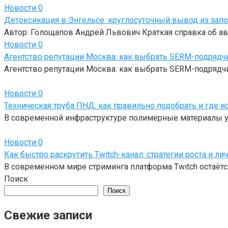
Новости
0
Детоксикация в Энгельсе: круглосуточный вывод из зап
Автор: Голощапов Андрей Львович Краткая справка об ав
Новости
0
Агентство репутации Москва: как выбрать SERM-подрядч
Агентство репутации Москва: как выбрать SERM-подрядчи
Новости
0
Техническая труба ПНД: как правильно подобрать и где и
В современной инфраструктуре полимерные материалы у
Новости
0
Как быстро раскрутить Twitch-канал: стратегии роста и ли
В современном мире стриминга платформа Twitch остаётся
Поиск
Поиск
Свежие записи