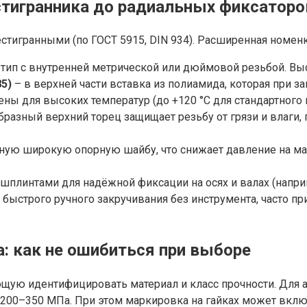
стигранника до радиальных фиксаторо
тигранными (по ГОСТ 5915, DIN 934). Расширенная номен
тип с внутренней метрической или дюймовой резьбой. Выс
5)
– в верхней части вставка из полиамида, которая при за
ны для высоких температур (до +120 °C для стандартного 
разный верхний торец защищает резьбу от грязи и влаги, 
ую широкую опорную шайбу, что снижает давление на мат
шплинтами для надёжной фиксации на осях и валах (наприм
 быстрого ручного закручивания без инструмента, часто п
: как не ошибиться при выборе
ую идентифицировать материал и класс прочности. Для ау
200–350 МПа. При этом маркировка на гайках может включат