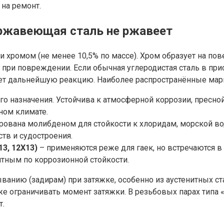
 на ремонт.
ержавеющая сталь не ржавеет
 хромом (не менее 10,5% по массе). Хром образует на п
 при повреждении. Если обычная углеродистая сталь в при
рует дальнейшую реакцию. Наиболее распространённые мар
го назначения. Устойчива к атмосферной коррозии, пресн
ном климате.
рована молибденом для стойкости к хлоридам, морской во
тв и судостроения.
3, 12Х13)
– применяются реже для гаек, но встречаются
итным по коррозионной стойкости.
анию (задирам) при затяжке, особенно из аустенитных с
е ограничивать момент затяжки. В резьбовых парах типа «г
т.