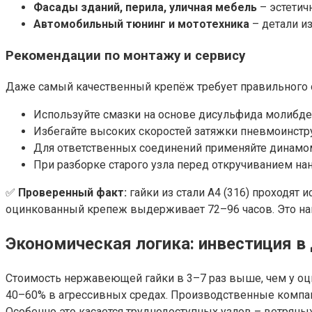
Фасады зданий, перила, уличная мебель
– эстетич
Автомобильный тюнинг и мототехника
– детали и
Рекомендации по монтажу и сервису
Даже самый качественный крепёж требует правильного о
Используйте смазки на основе дисульфида молибде
Избегайте высоких скоростей затяжки пневмоинстр
Для ответственных соединений применяйте динамом
При разборке старого узла перед откручиванием нан
✅
Проверенный факт:
гайки из стали A4 (316) проходят
оцинкованный крепеж выдерживает 72–96 часов. Это на
Экономическая логика: инвестиция в
Стоимость нержавеющей гайки в 3–7 раз выше, чем у оци
40–60% в агрессивных средах. Производственные компан
Особенно это касается труднодоступных узлов – ветряны