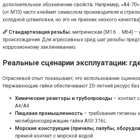
дополнительное обозначение свойств. Например, «A4-70» 
(от M10) часто клеймят символом производителя и стрел
холодной штамповки, но это не признак низкого качества)
📏 Стандартизация резьбы:
метрическая (M1.6 … M64) –
происхождения. Для агрессивных сред шаг резьбы предп
коррозионному заклиниванию.
Реальные сценарии эксплуатации: г
Отраслевой опыт показывает, что использование оцинко
Нержавеющие гайки обеспечивают 20-летний ресурс без 
Химические реакторы и трубопроводы
– контакт 
A4/A4.
Пищевая промышленность
– требования гигиены
молибденсодержащие гайки AISI 316L.
Морские конструкции (причалы, палубы, оборудо
прямой контакт с морской водой.