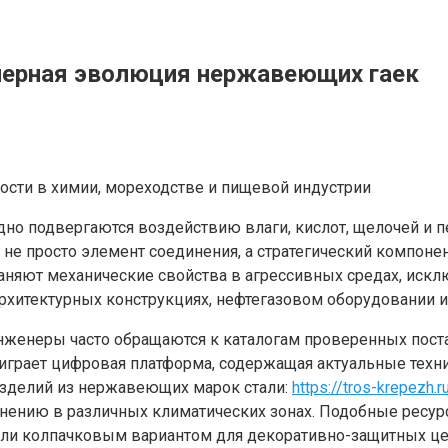
енерная эволюция нержавеющих гаек
ости в химии, мореходстве и пищевой индустрии
но подвергаются воздействию влаги, кислот, щелочей и п
не просто элемент соединения, а стратегический компон
раняют механические свойства в агрессивных средах, искл
рхитектурных конструкциях, нефтегазовом оборудовании и
нженеры часто обращаются к каталогам проверенных пост
играет цифровая платформа, содержащая актуальные техни
зделий из нержавеющих марок стали:
https://tros-krepezh.r
нению в различных климатических зонах. Подобные ресур
или колпачковым вариантом для декоративно-защитных ц