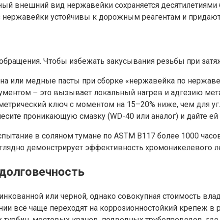
ный внешний вид нержавейки сохраняется десятилетиями 
з нержавейки устойчивы к дорожным реагентам и придают
бращения. Чтобы избежать закусывания резьбы при затяж
на или медные пасты при сборке «нержавейка по нержаве
ументом – это вызывает локальный нагрев и адгезию мет
етрический ключ с моментом на 15–20% ниже, чем для угл
есите проникающую смазку (WD-40 или аналог) и дайте ей 
 испытание в соляном тумане по ASTM B117 более 1000 часо
глядно демонстрирует эффективность хромоникелевого ле
 долговечность
нкованной или черной, однако совокупная стоимость владе
ии всё чаще переходят на коррозионностойкий крепеж в 
х турбин, мостовых кранов, подводных трубопроводов, где