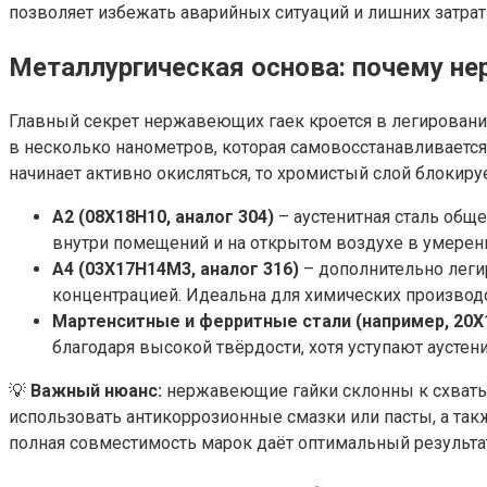
позволяет избежать аварийных ситуаций и лишних затрат
Металлургическая основа: почему н
Главный секрет нержавеющих гаек кроется в легировании
в несколько нанометров, которая самовосстанавливается
начинает активно окисляться, то хромистый слой блоки
A2 (08Х18Н10, аналог 304)
– аустенитная сталь обще
внутри помещений и на открытом воздухе в умерен
A4 (03Х17Н14М3, аналог 316)
– дополнительно леги
концентрацией. Идеальна для химических производс
Мартенситные и ферритные стали (например, 20Х1
благодаря высокой твёрдости, хотя уступают аустен
💡
Важный нюанс:
нержавеющие гайки склонны к схватыв
использовать антикоррозионные смазки или пасты, а такж
полная совместимость марок даёт оптимальный результа