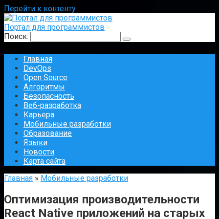
Перейти к контенту
Портал для программистов
Поиск:
Главная
DevOps
Open Source
Алгоритмы
Безопасность
Веб-разработка
Карьера
Мобильные разработки
Образование
Языки
Новости
Карта сайта
Главная
»
Мобильные разработки
Оптимизация производительности
React Native приложений на старых