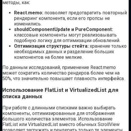
методы, как:
React.memo:
позволяет предотвратить повторный
рендеринг компонента, если его пропсы не
изменились.
shouldComponentUpdate и PureComponent:
классовые компоненты могут реализовывать
подобную логику для оптимизации обновлений.
Оптимизация структуры стейта:
хранение только
необходимых данных и разделение больших
компонентов на более мелкие.
По данным исследований, применение React.memo
может сократить количество рендеров более чем на
50%, что значительно повышает плавность интерфейса.
Использование FlatList и VirtualizedList для
списка данных
При работе с длинными списками важно выбирать
компоненты, оптимизированные для отображения
большого количества элементов. Использование
FlatList или VirtualizedList вместо обычных ScrollView
позволяет загружать и рендерить только те элементы,