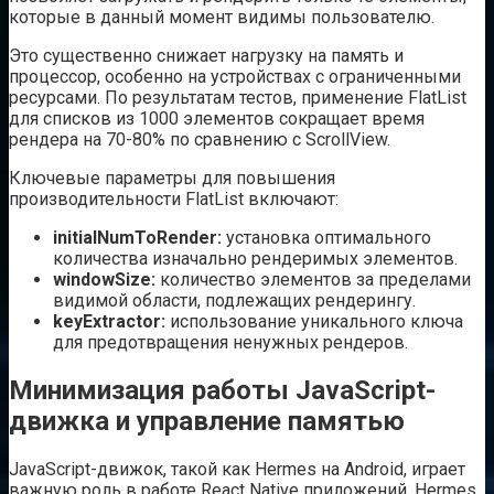
которые в данный момент видимы пользователю.
Это существенно снижает нагрузку на память и
процессор, особенно на устройствах с ограниченными
ресурсами. По результатам тестов, применение FlatList
для списков из 1000 элементов сокращает время
рендера на 70-80% по сравнению с ScrollView.
Ключевые параметры для повышения
производительности FlatList включают:
initialNumToRender:
установка оптимального
количества изначально рендеримых элементов.
windowSize:
количество элементов за пределами
видимой области, подлежащих рендерингу.
keyExtractor:
использование уникального ключа
для предотвращения ненужных рендеров.
Минимизация работы JavaScript-
движка и управление памятью
JavaScript-движок, такой как Hermes на Android, играет
важную роль в работе React Native приложений. Hermes