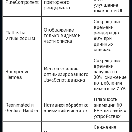
PureComponent
повторного
улучшение
рендеринга
плавности UI
Сокращение
времени
Отображение
FlatList и
рендера до
только видимой
VirtualizedList
80% при
части списка
длинных
списках
Сокращение
времени
Использование
Внедрение
запуска на
оптимизированного
Hermes
30%, снижение
JavaScript-движка
потребления
памяти на 25%
Плавность
Reanimated и
Нативная обработка
анимации 60
Gesture Handler
анимаций и жестов
FPS на слабых
устройствах
Снижение