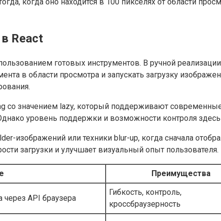
гда, когда оно находится в 100 пикселях от области прос
 в React
использованием готовых инструментов. В ручной реализации 
ента в области просмотра и запускать загрузку изображен
рования.
ing со значением lazy, который поддерживают современные
. Однако уровень поддержки и возможности контроля здесь
er-изображений или техники blur-up, когда сначала отобр
сти загрузки и улучшает визуальный опыт пользователя.
е
Преимущества
Гибкость, контроль,
 через API браузера
кроссбраузерность