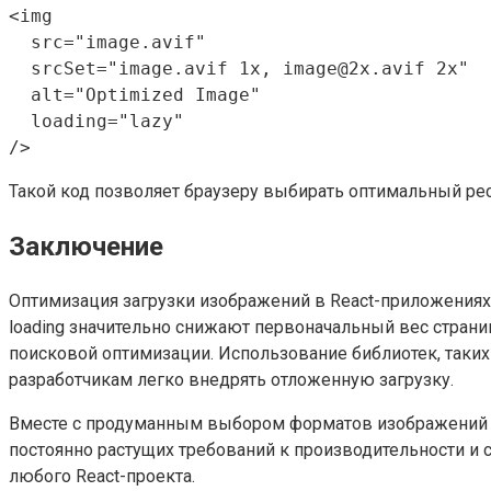
<img 

  src="image.avif" 

  srcSet="image.avif 1x, image@2x.avif 2x" 

  alt="Optimized Image" 

  loading="lazy" 

Такой код позволяет браузеру выбирать оптимальный рес
Заключение
Оптимизация загрузки изображений в React-приложениях
loading значительно снижают первоначальный вес страни
поисковой оптимизации. Использование библиотек, таких к
разработчикам легко внедрять отложенную загрузку.
Вместе с продуманным выбором форматов изображений и и
постоянно растущих требований к производительности и 
любого React-проекта.