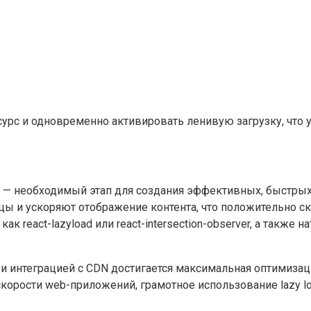
урс и одновременно активировать ленивую загрузку, что у
 — необходимый этап для создания эффективных, быстрых
цы и ускоряют отображение контента, что положительно с
ак react-lazyload или react-intersection-observer, а такж
нтеграцией с CDN достигается максимальная оптимизация 
скорости web-приложений, грамотное использование lazy l