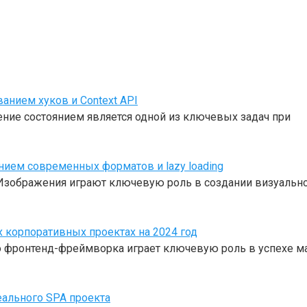
анием хуков и Context API
ение состоянием является одной из ключевых задач при
нием современных форматов и lazy loading
 Изображения играют ключевую роль в создании визуальн
 корпоративных проектах на 2024 год
о фронтенд-фреймворка играет ключевую роль в успехе 
еального SPA проекта