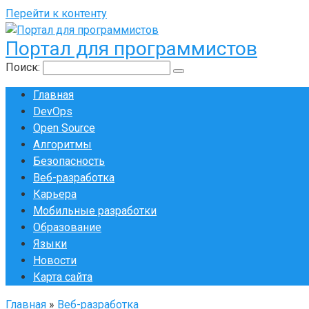
Перейти к контенту
Портал для программистов
Поиск:
Главная
DevOps
Open Source
Алгоритмы
Безопасность
Веб-разработка
Карьера
Мобильные разработки
Образование
Языки
Новости
Карта сайта
Главная
»
Веб-разработка