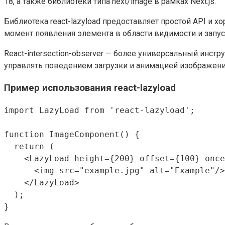
18, а также библиотеки типа next/image в рамках Next.js.
Библиотека react-lazyload предоставляет простой API и х
момент появления элемента в области видимости и запус
React-intersection-observer — более универсальный инс
управлять поведением загрузки и анимацией изображени
Пример использования react-lazyload
import LazyLoad from 'react-lazyload';

function ImageComponent() {

  return (

    <LazyLoad height={200} offset={100} once
      <img src="example.jpg" alt="Example"/>

    </LazyLoad>

  );
