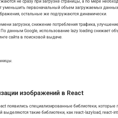
гружаются не сразу при загрузке страницы, а по мере необ
оляет уменьшить первоначальный объем загружаемых данны
ображения, остальные же подгружаются динамически.
мени загрузки, снижение потребления трафика, улучшени
. По данным Google, использование lazy loading снижает 
инге сайта в поисковой выдаче.
аницы.
зации изображений в React
ct появились специализированные библиотеки, которые по
ыделяются такие библиотеки, как react-lazyload, react-in