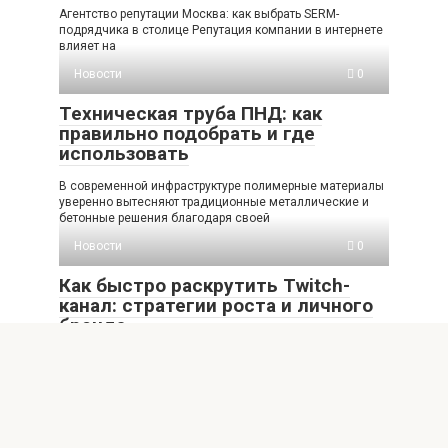
Агентство репутации Москва: как выбрать SERM-
подрядчика в столице Репутация компании в интернете
влияет на
Новости
0
Техническая труба ПНД: как
правильно подобрать и где
использовать
В современной инфраструктуре полимерные материалы
уверенно вытесняют традиционные металлические и
бетонные решения благодаря своей
Новости
0
Как быстро раскрутить Twitch-
канал: стратегии роста и личного
бренда
В современном мире стриминга платформа Twitch
остаётся главной ареной для тысяч авторов контента,
однако