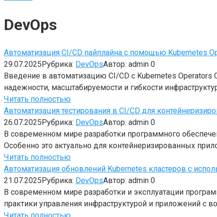
DevOps
Автоматизация CI/CD пайплайна с помощью Kubernetes O
29.07.2025
Рубрика:
DevOps
Автор:
admin
0
Введение в автоматизацию CI/CD с Kubernetes Operators
надежности, масштабируемости и гибкости инфраструктур
Читать полностью
Автоматизация тестирования в CI/CD для контейнеризир
26.07.2025
Рубрика:
DevOps
Автор:
admin
0
В современном мире разработки программного обеспечен
Особенно это актуально для контейнеризированных прило
Читать полностью
Автоматизация обновлений Kubernetes кластеров с испол
21.07.2025
Рубрика:
DevOps
Автор:
admin
0
В современном мире разработки и эксплуатации програм
практики управления инфраструктурой и приложений с в
Читать полностью