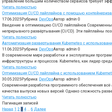
управление большим количеством сервисов требует эфф
Читать полностью
Оптимизация CI/CD пайплайнов с помощью контейнериза
17.06.2025
Рубрика:
DevOps
Автор:
admin
0
Введение в оптимизацию CI/CD пайплайнов Современные
непрерывного развёртывания (CI/CD). Эти пайплайны по
Читать полностью
Автоматизация развертывания Kubernetes с использовани
11.06.2025
Рубрика:
DevOps
Автор:
admin
0
В современном мире разработки и эксплуатации програм
инфраструктуры и процессов. Kubernetes, как лидер сред
Читать полностью
Оптимизация CI/CD пайплайна с использованием Kuberne
30.05.2025
Рубрика:
DevOps
Автор:
admin
0
Современная разработка программного обеспечения всё 
качества выпуска новых версий. Однако сложность раз
Читать полностью
Пагинация записей
Назад
1
2
3
4
…
6
Далее