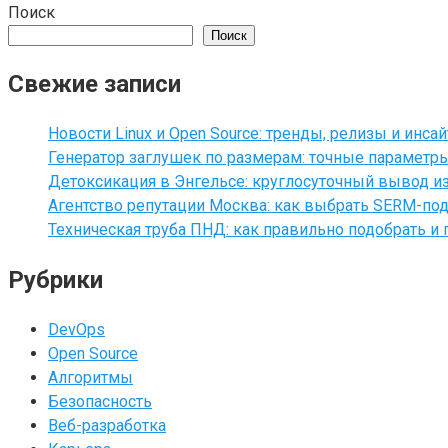
Поиск
Поиск
Свежие записи
Новости Linux и Open Source: тренды, релизы и инса
Генератор заглушек по размерам: точные параметр
Детоксикация в Энгельсе: круглосуточный вывод из
Агентство репутации Москва: как выбрать SERM-под
Техническая труба ПНД: как правильно подобрать и 
Рубрики
DevOps
Open Source
Алгоритмы
Безопасность
Веб-разработка