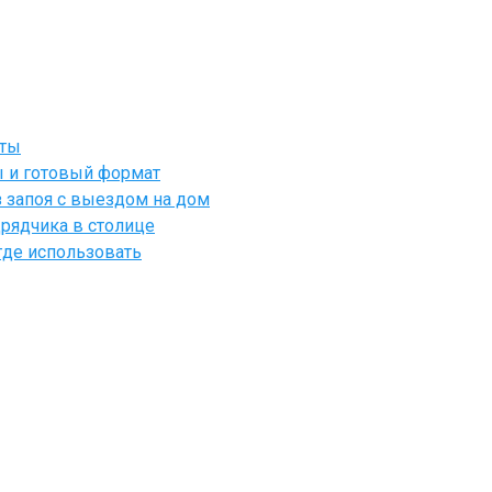
йты
ы и готовый формат
 запоя с выездом на дом
рядчика в столице
где использовать