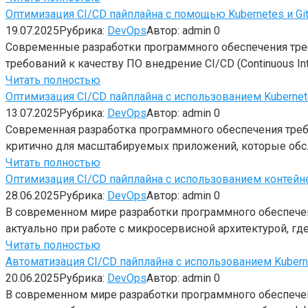
Оптимизация CI/CD пайплайна с помощью Kubernetes и Gi
19.07.2025
Рубрика:
DevOps
Автор:
admin
0
Современные разработки программного обеспечения треб
требований к качеству ПО внедрение CI/CD (Continuous Int
Читать полностью
Оптимизация CI/CD пайплайна с использованием Kuberne
13.07.2025
Рубрика:
DevOps
Автор:
admin
0
Современная разработка программного обеспечения треб
критично для масштабируемых приложений, которые обс
Читать полностью
Оптимизация CI/CD пайплайна с использованием контей
28.06.2025
Рубрика:
DevOps
Автор:
admin
0
В современном мире разработки программного обеспечен
актуально при работе с микросервисной архитектурой, г
Читать полностью
Автоматизация CI/CD пайплайна с использованием Kuber
20.06.2025
Рубрика:
DevOps
Автор:
admin
0
В современном мире разработки программного обеспечен