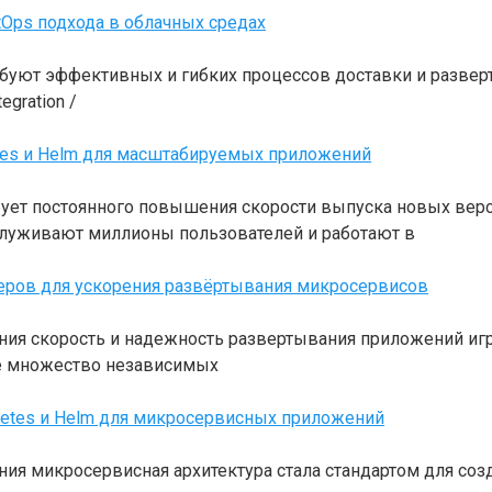
tOps подхода в облачных средах
уют эффективных и гибких процессов доставки и разверт
egration /
tes и Helm для масштабируемых приложений
ует постоянного повышения скорости выпуска новых верс
луживают миллионы пользователей и работают в
неров для ускорения развёртывания микросервисов
ия скорость и надежность развертывания приложений игр
де множество независимых
netes и Helm для микросервисных приложений
ия микросервисная архитектура стала стандартом для со