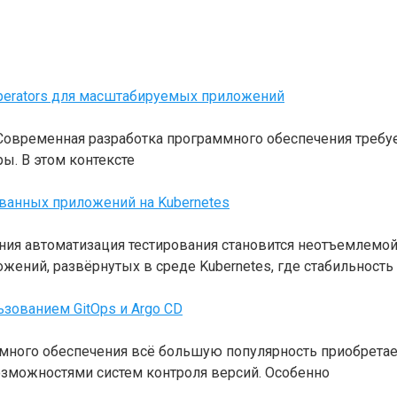
perators для масштабируемых приложений
 Современная разработка программного обеспечения требуе
ы. В этом контексте
ованных приложений на Kubernetes
ия автоматизация тестирования становится неотъемлемо
жений, развёрнутых в среде Kubernetes, где стабильность
ьзованием GitOps и Argo CD
много обеспечения всё большую популярность приобретает
озможностями систем контроля версий. Особенно